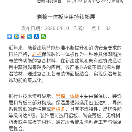
您的当前位置：
首 页
>>
新闻中心
>>
行业新闻
岩棉一体板应用持续拓展
发布日期：
2026-04-10
作者：
点击：
32
近年来，随着建筑节能标准不断提升和消防安全要求的
日益严格，
岩棉
保温装饰一体板作为一种兼具保温隔热
与装饰功能的复合材料，在新建建筑和既有建筑改造项
目中获得越来越多的应用。该产品以
A级不燃岩棉为保
温芯材，通过复合工艺与装饰面板结合，实现保温与装
饰功能的集成化。
据行业技术资料显示，
岩棉一体板
主要由保温层、装饰
层和背板三部分构成。保温层通常选用密度达标、导热
系数较低的岩棉带或
岩棉条
，具有不燃特性，燃烧性能
等级可达
A级。装饰层可选用铝板、陶瓷薄板、无机树
脂板或金属板等材料，通过压合或发泡粘合工艺与保温
层复合。