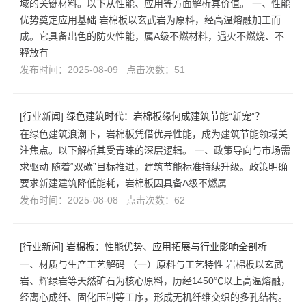
域的关键材料。以下从性能、应用等方面解析其价值。 一、性能
优势奠定应用基础 岩棉板以玄武岩为原料，经高温熔融加工而
成。它具备出色的防火性能，属A级不燃材料，遇火不燃烧、不
释放有
发布时间：2025-08-09 点击次数：51
[
行业新闻
]
绿色建筑时代：岩棉板缘何成建筑节能“新宠”？
在绿色建筑浪潮下，岩棉板凭借优异性能，成为建筑节能领域关
注焦点。以下解析其受青睐的深层逻辑。 一、政策导向与市场需
求驱动 随着“双碳”目标推进，建筑节能标准持续升级。政策明确
要求新建建筑降低能耗，岩棉板因具备A级不燃属
发布时间：2025-08-08 点击次数：62
[
行业新闻
]
岩棉板：性能优势、应用拓展与行业影响全剖析
一、材质与生产工艺解码 （一）原料与工艺特性 岩棉板以玄武
岩、辉绿岩等天然矿石为核心原料，历经1450℃以上高温熔融，
经离心成纤、固化压制等工序，形成无机纤维交织的多孔结构。